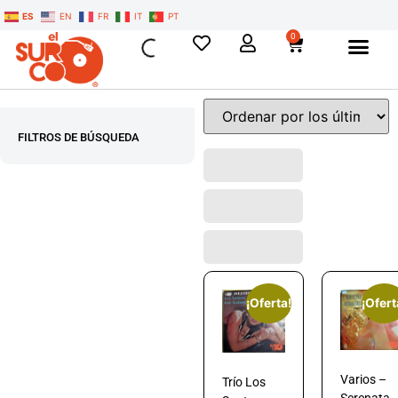
ES
EN
FR
IT
PT
0
FILTROS DE BÚSQUEDA
¡Oferta!
¡Ofert
Varios –
Trío Los