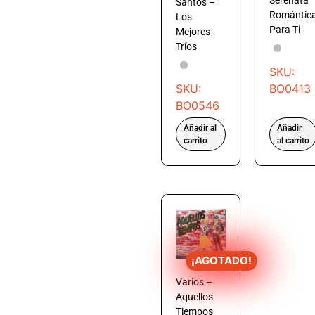
Serenata
Santos –
Romántic
Los
Para Ti
Mejores
Tríos
SKU:
SKU:
BO0413
BO0546
Añadir al
Añadir
carrito
al carrito
¡AGOTADO!
Varios –
Aquellos
Tiempos