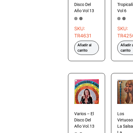
Disco Del
Tropical
Año Vol 13
Vol 6
SKU:
SKU:
TR4631
TR425
Añadir al
Añadir a
carrito
carrito
Varios – El
Los
Disco Del
Virtuoso
Año Vol.13
La Salsa
La