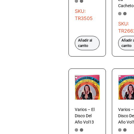
Cacheto
SKU:
TR3505
SKU:
TR266
Añadir al
Añadir a
carrito
carrito
Varios – El
Varios –
Disco Del
Disco De
Año Vol13
Año Vol