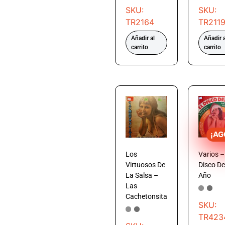
SKU:
SKU:
TR2164
TR211
Añadir al
Añadir a
carrito
carrito
¡A
Los
Varios –
Virtuosos De
Disco De
La Salsa –
Año
Las
Cachetonsita
SKU:
TR423