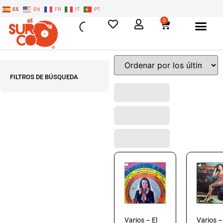
ES
EN
FR
IT
PT
0
FILTROS DE BÚSQUEDA
Varios – El
Varios –