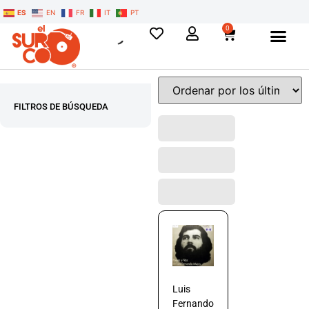
ES
EN
FR
IT
PT
0
FILTROS DE BÚSQUEDA
Luis
Fernando