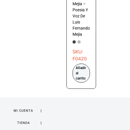
Mejia –
Poesia Y
Voz De
Luis
Fernando
Mejia
SKU:
F0420
Añadir
al
carrito
MI CUENTA
TIENDA