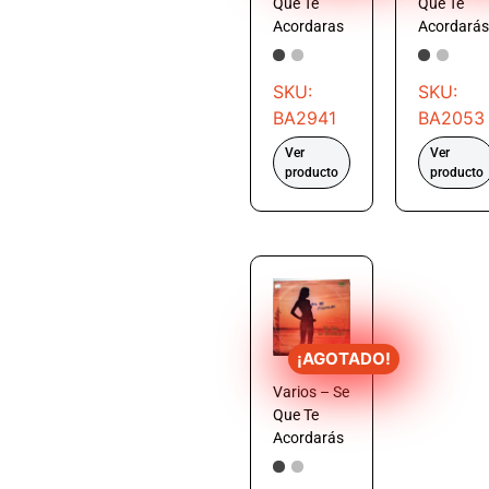
Que Te
Que Te
Acordaras
Acordarás
SKU:
SKU:
BA2941
BA2053
Ver
Ver
producto
producto
¡AGOTADO!
Varios – Se
Que Te
Acordarás