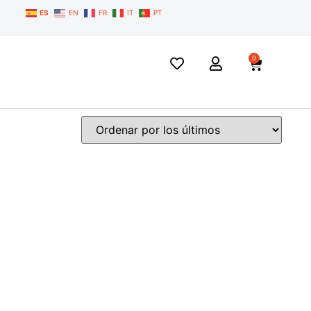
ES
EN
FR
IT
PT
0