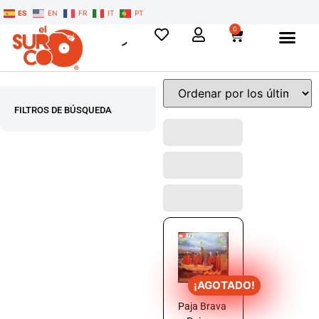
ES
EN
FR
IT
PT
0
FILTROS DE BÚSQUEDA
¡AGOTADO!
Paja Brava