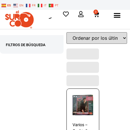
ES
EN
FR
IT
PT
0
FILTROS DE BÚSQUEDA
Varios –