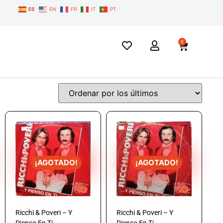
ES
EN
FR
IT
PT
0
¡AGOTADO!
¡AGOTADO!
Ricchi & Poveri – Y
Ricchi & Poveri – Y