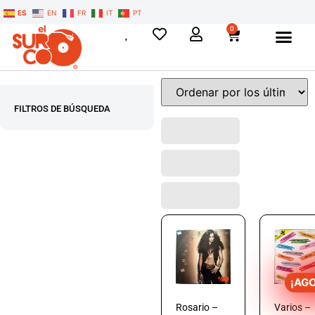
ES
EN
FR
IT
PT
0
FILTROS DE BÚSQUEDA
¡AG
Rosario –
Varios –