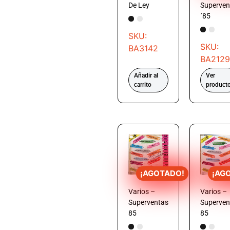
De Ley
Superven
´85
SKU:
SKU:
BA3142
BA2129
Añadir al
Ver
carrito
product
¡AGOTADO!
¡AG
Varios –
Varios –
Superventas
Superven
85
85