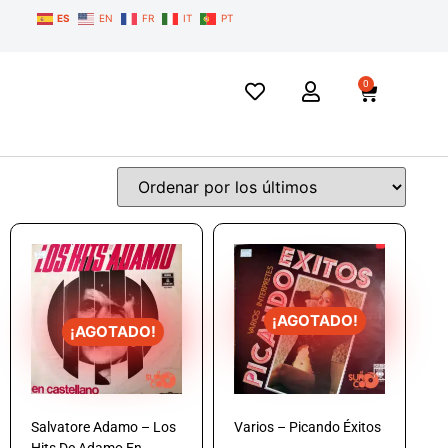
ES
EN
FR
IT
PT
0
¡AGOTADO!
¡AGOTADO!
Salvatore Adamo – Los
Varios – Picando Éxitos