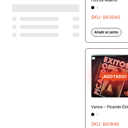
Hits De Adamo
SKU: BA3045
Añadir al carrito
¡AGOTADO!
Varios – Picando Éxi
SKU: BA1846