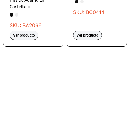
Hits De Adamo En
Castellano
SKU: BO0414
SKU: BA2066
Ver producto
Ver producto