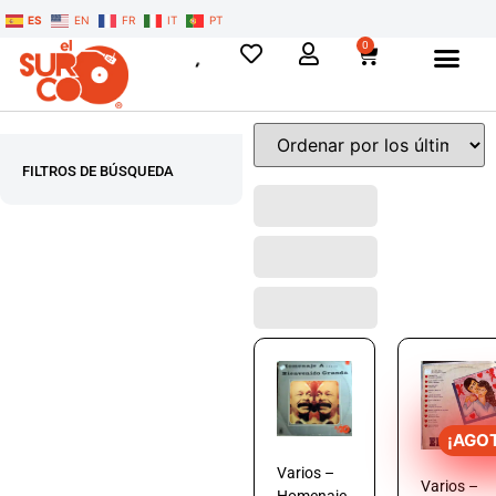
ES
EN
FR
IT
PT
0
FILTROS DE BÚSQUEDA
¡AGO
Varios –
Varios –