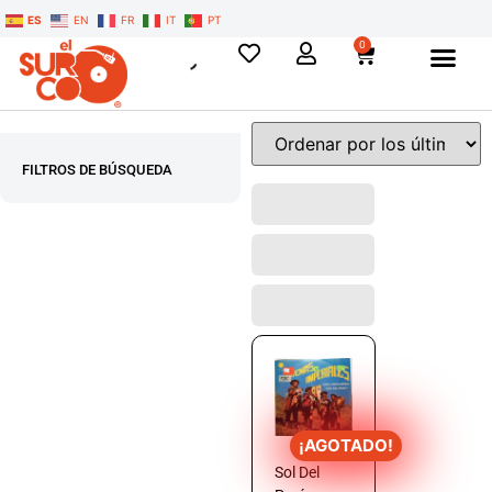
ES
EN
FR
IT
PT
0
FILTROS DE BÚSQUEDA
¡AGOTADO!
Sol Del