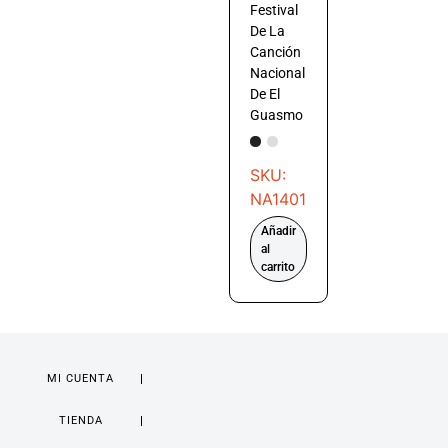
Festival
De La
Canción
Nacional
De El
Guasmo
SKU:
NA1401
Añadir
al
carrito
MI CUENTA
TIENDA