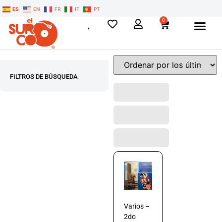
ES
EN
FR
IT
PT
0
FILTROS DE BÚSQUEDA
Varios –
2do