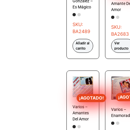
González –
Amante De
Es Mágico
Amor
SKU:
SKU:
BA2489
BA2683
Añadir al
Ver
carrito
producto
¡AGO
¡AGOTADO!
Varios –
Varios –
Amantes
Enamorad
Del Amor