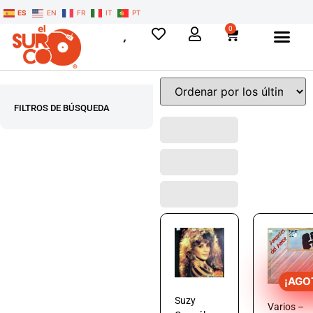
ES
EN
FR
IT
PT
0
FILTROS DE BÚSQUEDA
¡AGO
Suzy
Varios –