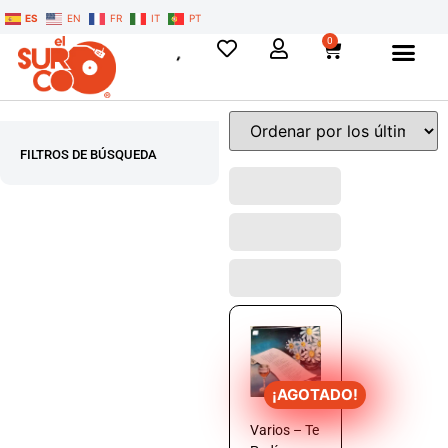
ES
EN
FR
IT
PT
0
FILTROS DE BÚSQUEDA
¡AGOTADO!
Varios – Te