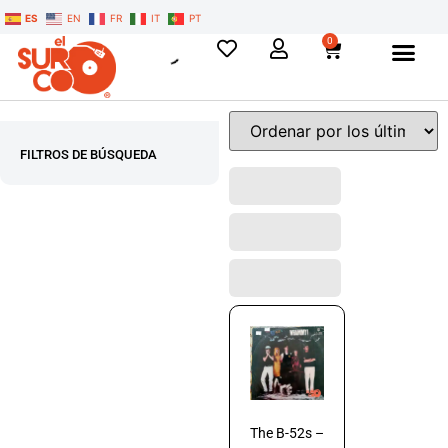
ES
EN
FR
IT
PT
0
FILTROS DE BÚSQUEDA
The B-52s –