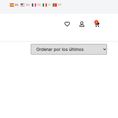
ES
EN
FR
IT
PT
0