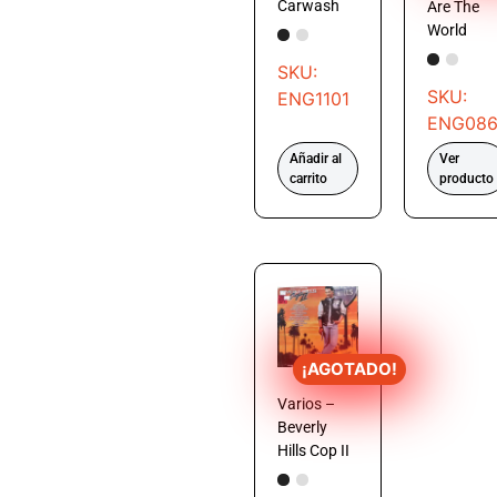
Carwash
Are The
World
SKU:
SKU:
ENG1101
ENG08
Añadir al
Ver
carrito
producto
¡AGOTADO!
Varios –
Beverly
Hills Cop II