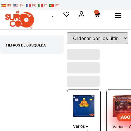
ES
EN
FR
IT
PT
0
FILTROS DE BÚSQUEDA
¡AGO
Varios –
Varios – 