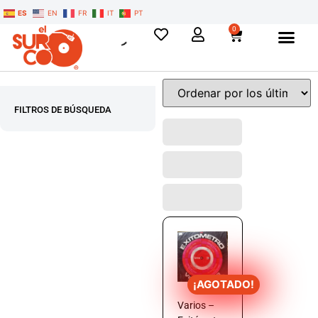
ES
EN
FR
IT
PT
0
FILTROS DE BÚSQUEDA
¡AGOTADO!
Varios –