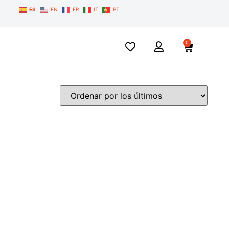
ES
EN
FR
IT
PT
0