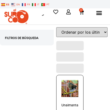
ES
EN
FR
IT
PT
0
FILTROS DE BÚSQUEDA
Unaimanta