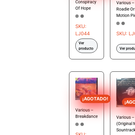
Conspiracy
Various –
Of Hope
Roadie Or
Motion Pi
SKU:
LJ044
SKU: L
Ver
producto
Ver prod
¡AGOTADO!
¡AG
Various –
Breakdance
Various 
(Original 
Sountrack
SKU: