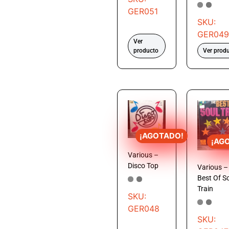
GER051
SKU:
GER049
Ver
producto
Ver prod
¡AGOTADO!
¡AG
Various –
Disco Top
Various –
Best Of S
Train
SKU:
GER048
SKU: