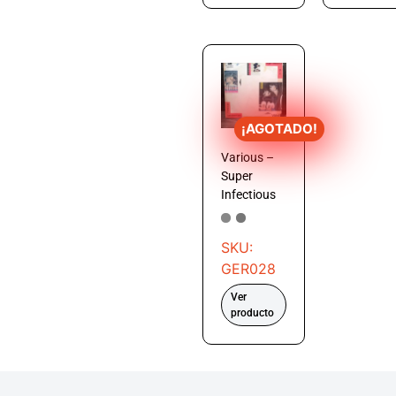
¡AGOTADO!
Various –
Super
Infectious
SKU:
GER028
Ver
producto