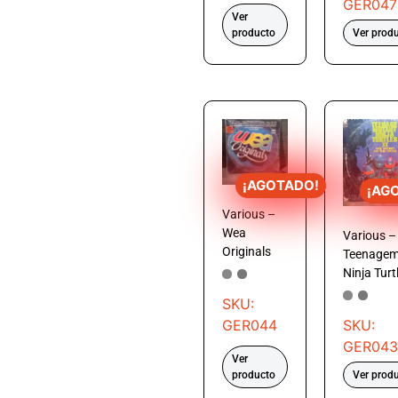
GER047
Ver
producto
Ver prod
¡AGOTADO!
¡AG
Various –
Wea
Various –
Originals
Teenagem
Ninja Turtl
SKU:
GER044
SKU:
GER043
Ver
producto
Ver prod