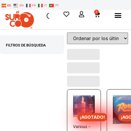
ES
EN
FR
IT
PT
0
FILTROS DE BÚSQUEDA
¡AGOTADO!
¡AG
Various –