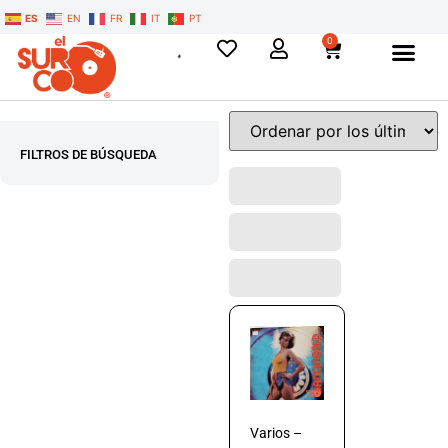
ES
EN
FR
IT
PT
0
FILTROS DE BÚSQUEDA
Varios –