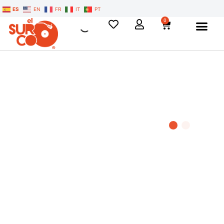
ES
EN
FR
IT
PT
0