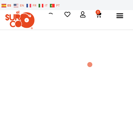
ES
EN
FR
IT
PT
0