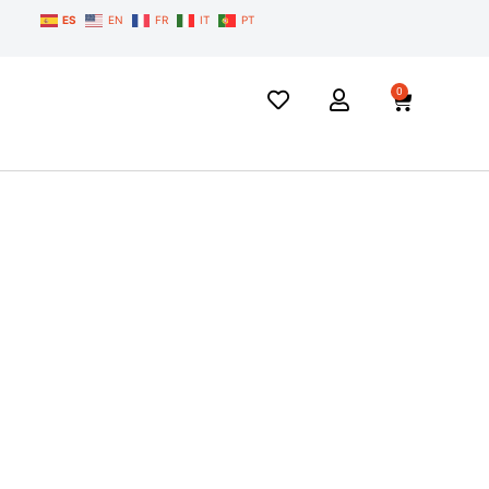
ES
EN
FR
IT
PT
0