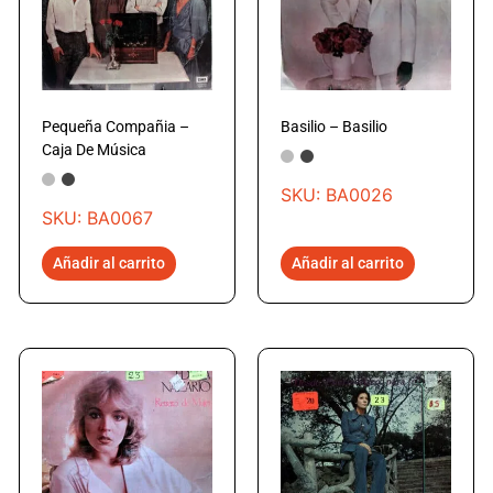
Pequeña Compañia –
Basilio – Basilio
Caja De Música
SKU: BA0026
SKU: BA0067
Añadir al carrito
Añadir al carrito