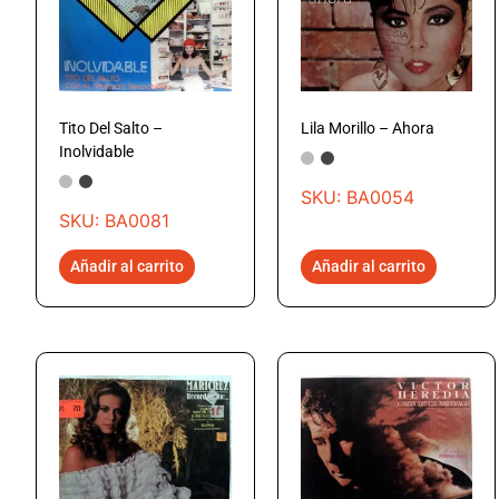
Tito Del Salto –
Lila Morillo – Ahora
Inolvidable
SKU: BA0054
SKU: BA0081
Añadir al carrito
Añadir al carrito