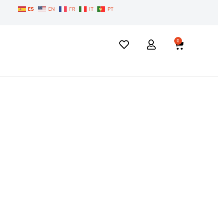
ES
EN
FR
IT
PT
0