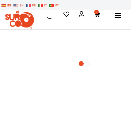
ES
EN
FR
IT
PT
0