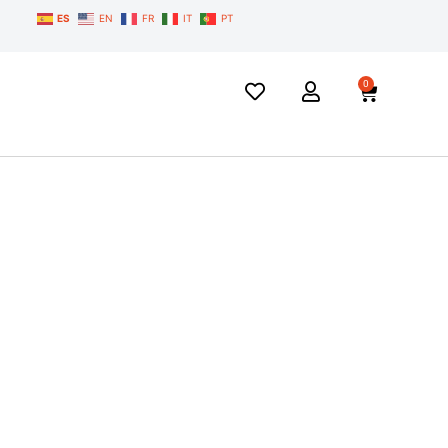
ES
EN
FR
IT
PT
0