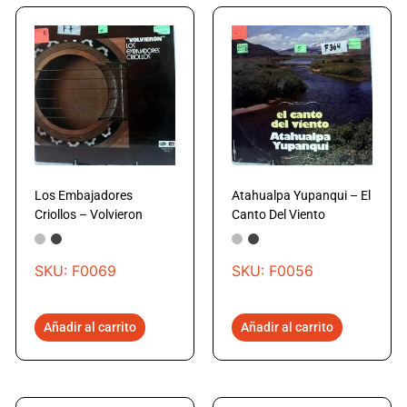
Los Embajadores
Atahualpa Yupanqui – El
Criollos – Volvieron
Canto Del Viento
SKU: F0069
SKU: F0056
Añadir al carrito
Añadir al carrito