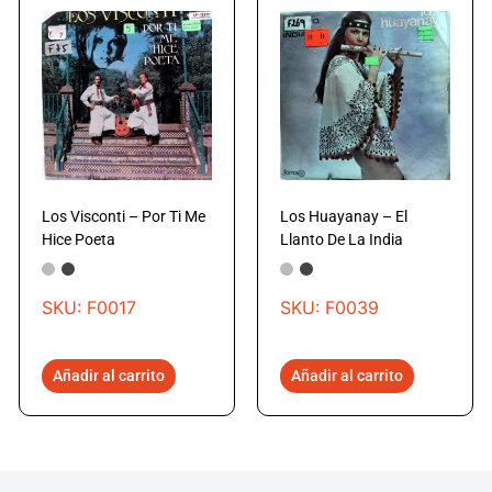
Los Visconti – Por Ti Me
Los Huayanay – El
Hice Poeta
Llanto De La India
SKU: F0017
SKU: F0039
Añadir al carrito
Añadir al carrito