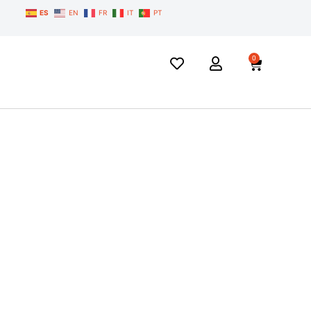
ES
EN
FR
IT
PT
0