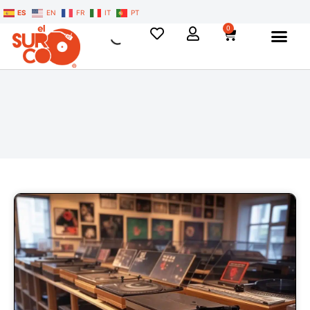
ES
EN
FR
IT
PT
0