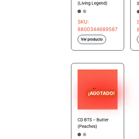
(Living Legend)
S
SKU:
8800344689587
Ver producto
¡AGOTADO!
CD BTS – Butter
(Peaches)