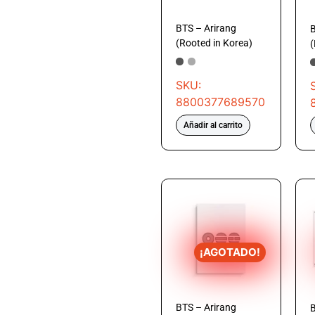
BTS – Arirang
B
(Rooted in Korea)
(
SKU:
8800377689570
Añadir al carrito
¡AGOTADO!
BTS – Arirang
B