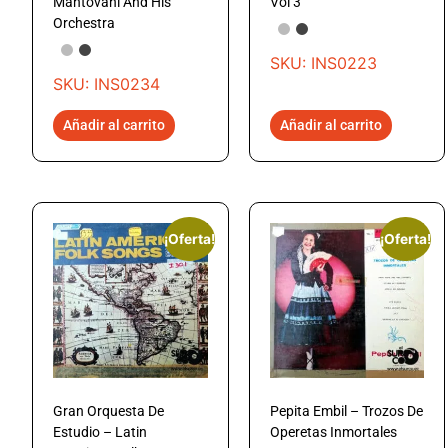
Mantovani And His
Vol 3
Orchestra
SKU: INS0223
SKU: INS0234
Añadir al carrito
Añadir al carrito
¡Oferta!
¡Oferta!
Gran Orquesta De
Pepita Embil – Trozos De
Estudio – Latin
Operetas Inmortales