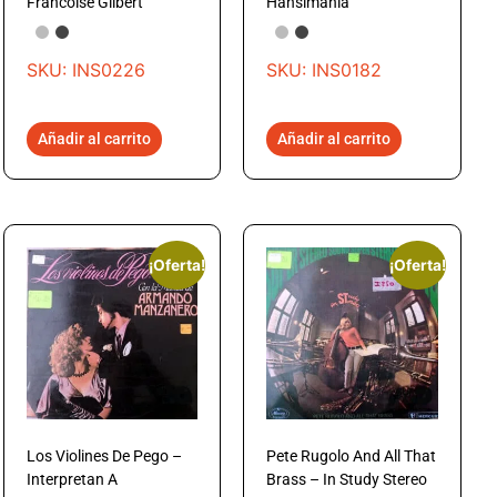
Francoise Gilbert
Hansimania
SKU: INS0226
SKU: INS0182
Añadir al carrito
Añadir al carrito
¡Oferta!
¡Oferta!
Los Violines De Pego –
Pete Rugolo And All That
Interpretan A
Brass – In Study Stereo