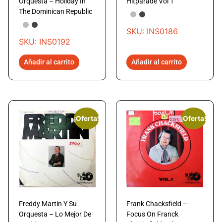
Orquesta – Holiday In
Hitparade Vol 1
The Dominican Republic
SKU: INS0186
SKU: INS0192
Añadir al carrito
Añadir al carrito
¡Oferta!
¡Oferta!
Freddy Martin Y Su
Frank Chacksfield –
Orquesta – Lo Mejor De
Focus On Franck