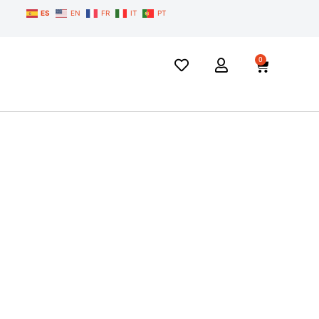
ES
EN
FR
IT
PT
0