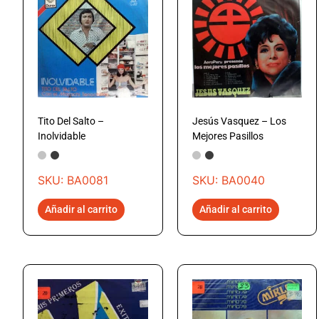
Tito Del Salto –
Jesús Vasquez – Los
Inolvidable
Mejores Pasillos
SKU: BA0081
SKU: BA0040
Añadir al carrito
Añadir al carrito