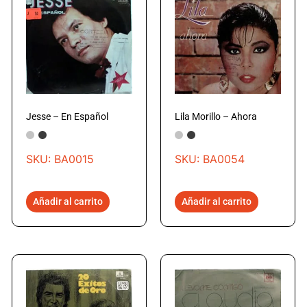
Jesse – En Español
Lila Morillo – Ahora
SKU: BA0015
SKU: BA0054
Añadir al carrito
Añadir al carrito