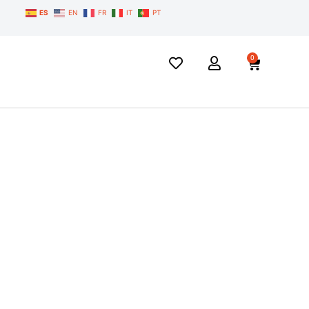
ES
EN
FR
IT
PT
0