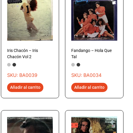
Iris Chacón – Iris
Fandango – Hola Que
Chacón Vol 2
Tal
SKU: BA0039
SKU: BA0034
Añadir al carrito
Añadir al carrito