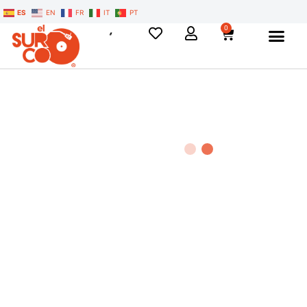
ES
EN
FR
IT
PT
0