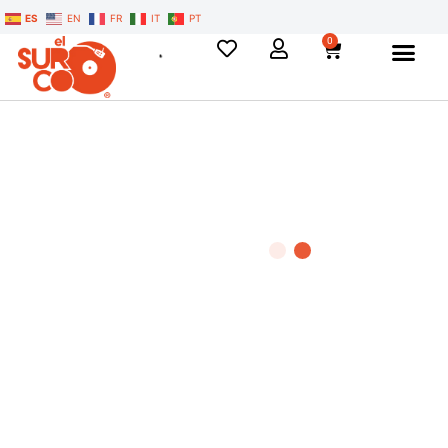
ES
EN
FR
IT
PT
0