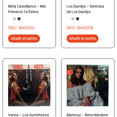
Mirla Castellanos – Mis
Los Dandys – Serenata
Primeros 14 Éxitos
De Los Dandys
SKU: BA0020
SKU: BA0058
Añadir al carrito
Añadir al carrito
Varios – Los Aunténticos
Maricruz – Recordandote