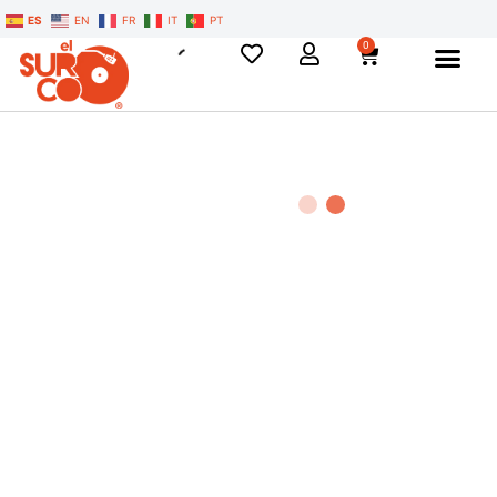
ES
EN
FR
IT
PT
0