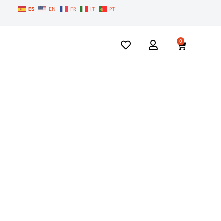
ES
EN
FR
IT
PT
0