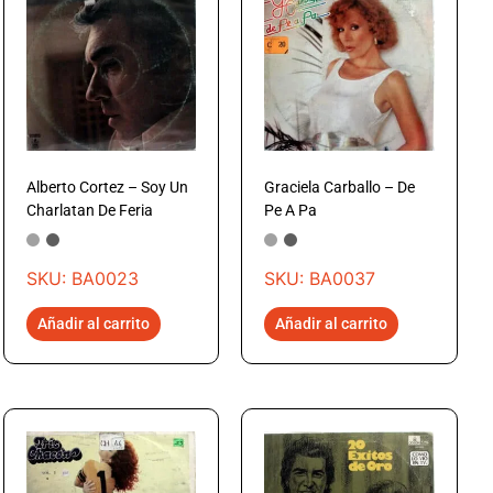
Alberto Cortez – Soy Un
Graciela Carballo – De
Charlatan De Feria
Pe A Pa
SKU: BA0023
SKU: BA0037
Añadir al carrito
Añadir al carrito