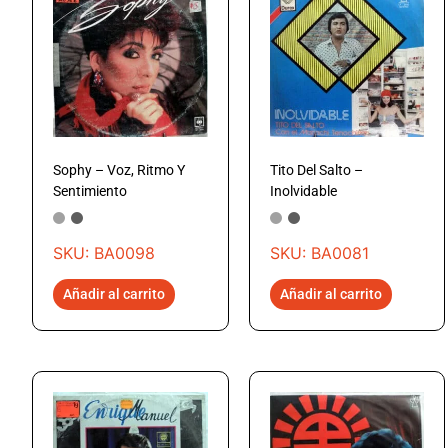
Sophy – Voz, Ritmo Y
Tito Del Salto –
Sentimiento
Inolvidable
SKU: BA0098
SKU: BA0081
Añadir al carrito
Añadir al carrito