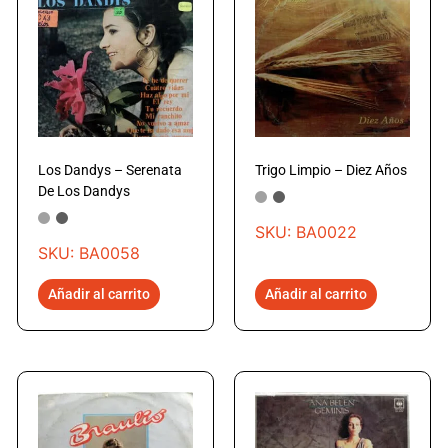
Los Dandys – Serenata
Trigo Limpio – Diez Años
De Los Dandys
SKU: BA0022
SKU: BA0058
Añadir al carrito
Añadir al carrito