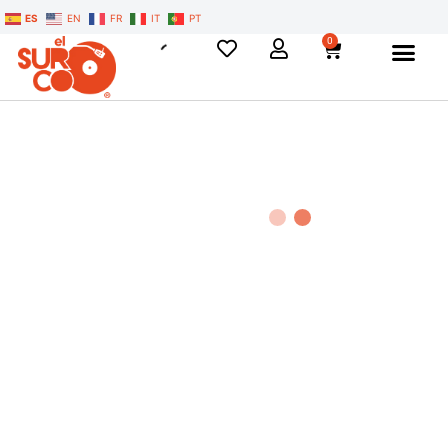
ES
EN
FR
IT
PT
0