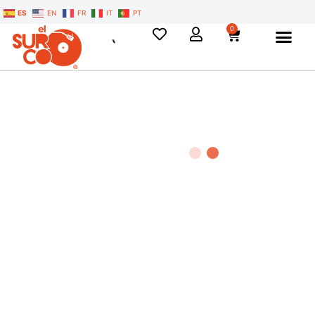
ES
EN
FR
IT
PT
0