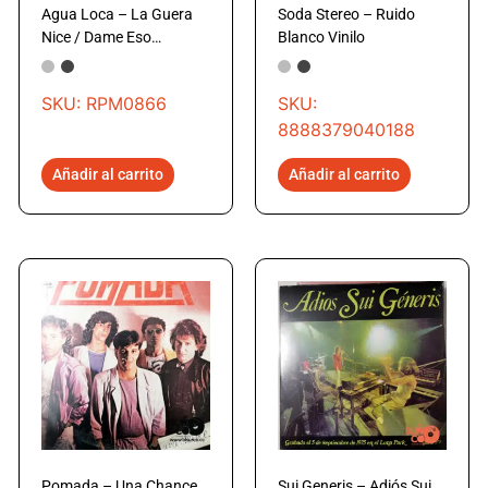
Agua Loca – La Guera
Soda Stereo – Ruido
Nice / Dame Eso…
Blanco Vinilo
SKU: RPM0866
SKU:
8888379040188
Añadir al carrito
Añadir al carrito
Pomada – Una Chance
Sui Generis – Adiós Sui