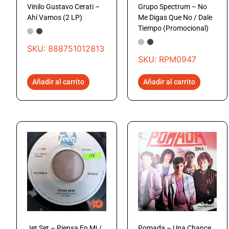
Vinilo Gustavo Cerati –
Grupo Spectrum – No
Ahí Vamos (2 LP)
Me Digas Que No / Dale
Tiempo (Promocional)
SKU: 888751012813
SKU: RPM0947
Añadir al carrito
Añadir al carrito
Jet Set – Piensa En Mi /
Pomada – Una Chance