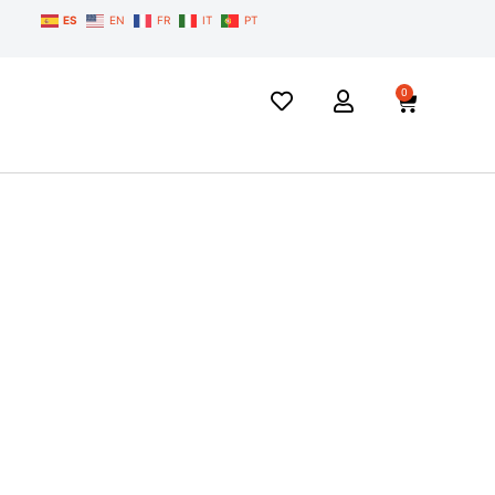
ES
EN
FR
IT
PT
0