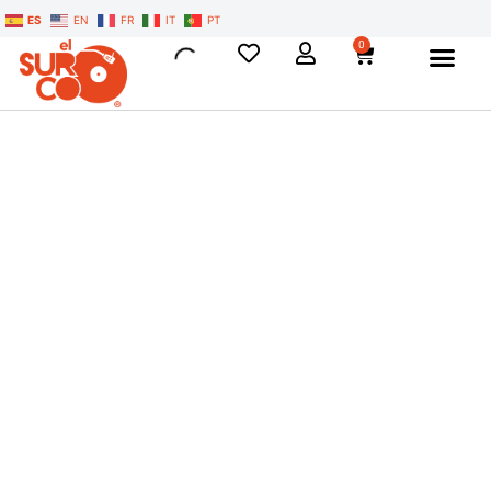
ES
EN
FR
IT
PT
0