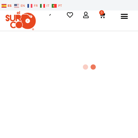
ES
EN
FR
IT
PT
0