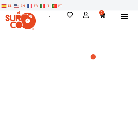
ES
EN
FR
IT
PT
0