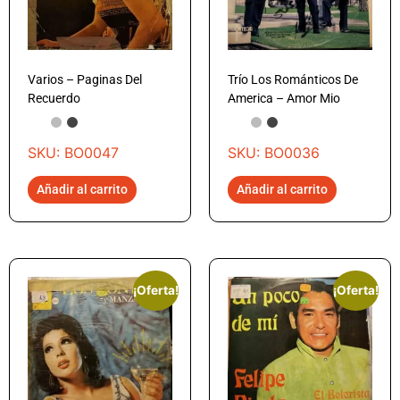
Varios – Paginas Del
Trío Los Románticos De
Recuerdo
America – Amor Mio
SKU: BO0047
SKU: BO0036
Añadir al carrito
Añadir al carrito
¡Oferta!
¡Oferta!