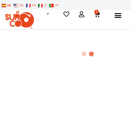
ES
EN
FR
IT
PT
0