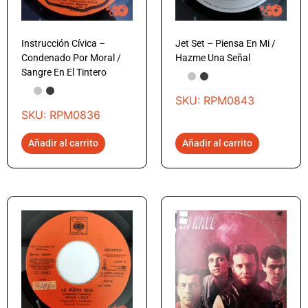
Instrucción Cívica –
Jet Set – Piensa En Mi /
Condenado Por Moral /
Hazme Una Señal
Sangre En El Tintero
SKU: RPM0843
SKU: RPM0836
Añadir al carrito
Añadir al carrito