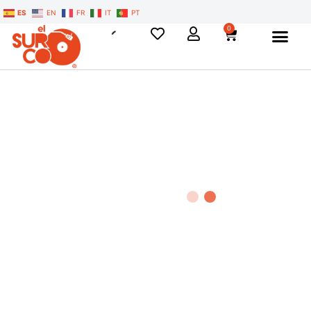
ES
EN
FR
IT
PT
0