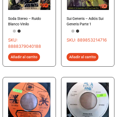
Soda Stereo – Ruido
Sui Generis – Adiós Sui
Blanco Vinilo
Generis Parte 1
SKU:
SKU: 889853214716
8888379040188
Añadir al carrito
Añadir al carrito