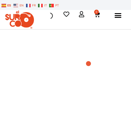
ES
EN
FR
IT
PT
0