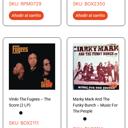
SKU: RPM0729
SKU: BOX2350
Añadir al carrito
Añadir al carrito
Vinilo The Fugees – The
Marky Mark And The
Score (2 LP)
Funky Bunch – Music For
The People
SKU: BOX2111