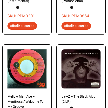
(Instrumental)
(Promocional)
SKU: RPM0301
SKU: RPM0864
Añadir al carrito
Añadir al carrito
Mellow Man Ace –
Jay-Z – The Black Album
Mentirosa / Welcome To
(2 LP)
My Groove