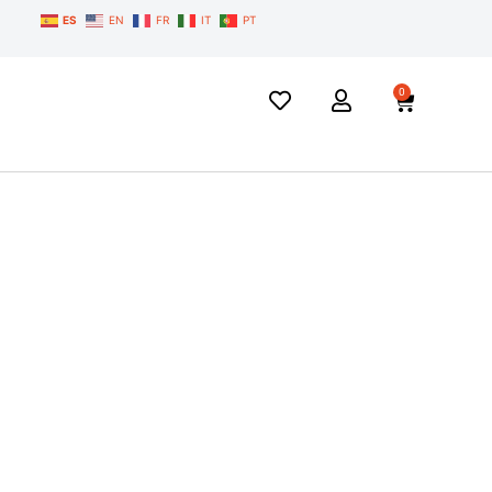
ES
EN
FR
IT
PT
0