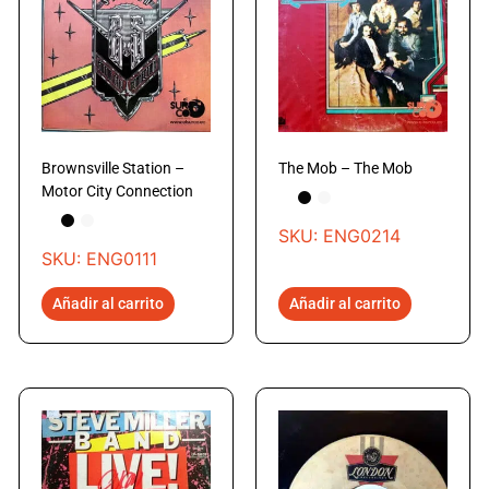
Brownsville Station –
The Mob – The Mob
Motor City Connection
SKU: ENG0214
SKU: ENG0111
Añadir al carrito
Añadir al carrito