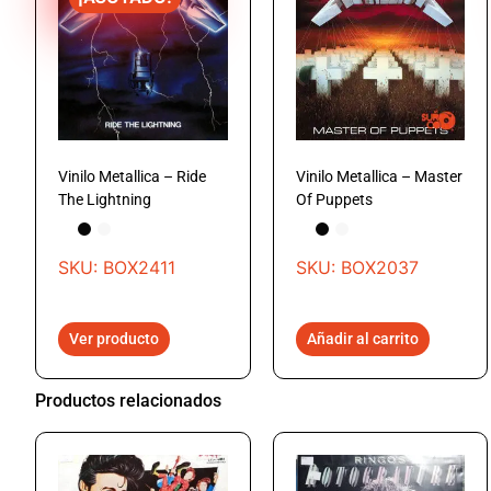
Vinilo Metallica – Ride
Vinilo Metallica – Master
The Lightning
Of Puppets
SKU: BOX2411
SKU: BOX2037
Ver producto
Añadir al carrito
Productos relacionados