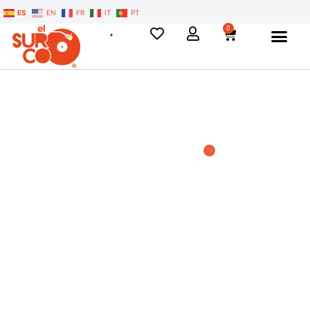
ES
EN
FR
IT
PT
0