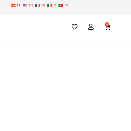
ES
EN
FR
IT
PT
0