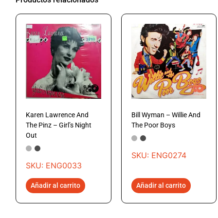
Karen Lawrence And
Bill Wyman – Willie And
The Pinz – Girl’s Night
The Poor Boys
Out
SKU: ENG0274
SKU: ENG0033
Añadir al carrito
Añadir al carrito