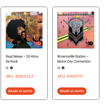
Raul Seixas – 20 Años
Brownsville Station –
De Rock
Motor City Connection
SKU: ENG0223
SKU: ENG0111
Añadir al carrito
Añadir al carrito