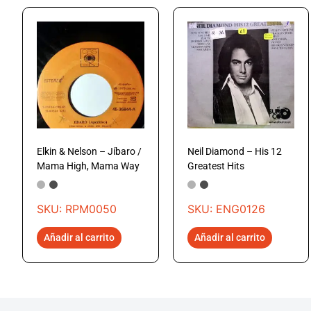
Elkin & Nelson – Jíbaro /
Neil Diamond – His 12
Mama High, Mama Way
Greatest Hits
SKU: RPM0050
SKU: ENG0126
Añadir al carrito
Añadir al carrito