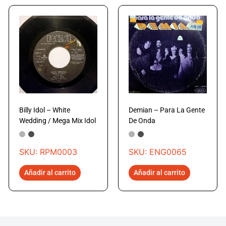
Billy Idol – White
Demian – Para La Gente
Wedding / Mega Mix Idol
De Onda
SKU: RPM0003
SKU: ENG0065
Añadir al carrito
Añadir al carrito